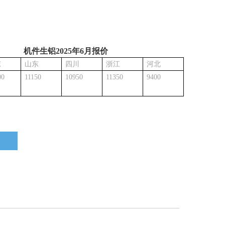
机件生铝2025年6月报价
东
山东
四川
浙江
河北
00
11150
10950
11350
9400