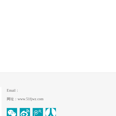
Email：
网址：www.51fjwz.com