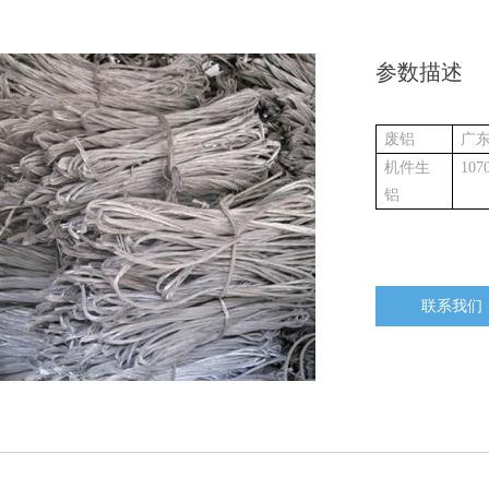
参数描述
废铝
广
机件生
107
铝
联系我们