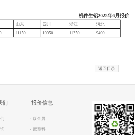
机件生铝2025年6月报价
山东
四川
浙江
河北
0
11150
10950
11350
9400
返回目录
我们
报价信息
我们
废金属
咨询
废塑料