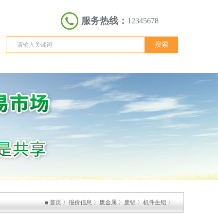
服务热线：
12345678
首页
〉
报价信息
〉
废金属
〉
废铝
〉
机件生铝
〉